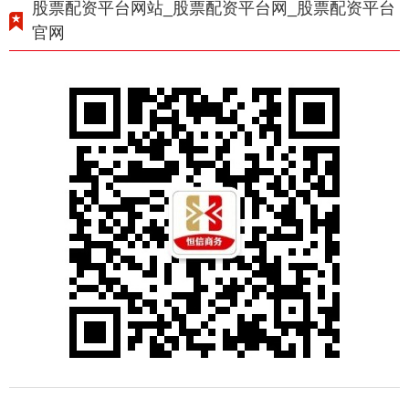
股票配资平台网站_股票配资平台网_股票配资平台
官网