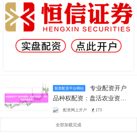
专业配资开户
股票配资平台网站
品种权配资：盘活农业资
产，助力种业创新发展
配资网上开户
173
全部加载完成