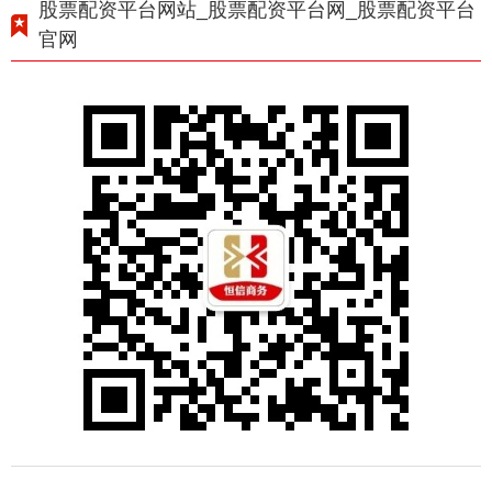
股票配资平台网站_股票配资平台网_股票配资平台
官网