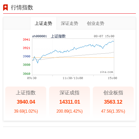
行情指数
上证走势
深证走势
创业走势
上证指数
深证成指
创业板指
3940.04
14311.01
3563.12
39.69
(1.02%)
200.89
(1.42%)
47.56
(1.35%)