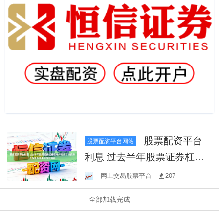
股票配资平台
股票配资平台网站
利息 过去半年股票证券杠杆
在海外交易市场的滑点与冲
网上交易股票平台
207
击成本评估对高存
全部加载完成