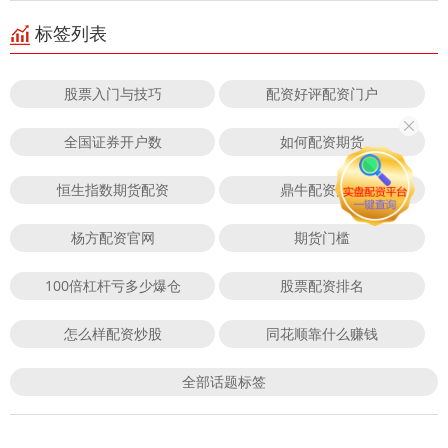
标签列表
股票入门与技巧
配资好评配资门户
全国证券开户数
如何配资期货
恒生指数期货配资
鼎牛配资开户
杨方配资官网
期货门槛
100倍杠杆亏多少爆仓
股票配资排名
怎么样配资炒股
同花顺靠什么赚钱
全部话题标签