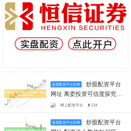
炒股配资平台
股票配资平台官网
网址 离娄投资可信度探究：
专业解析其信誉与安全性
网上配资平台
234
炒股配资平台
股票配资平台官网