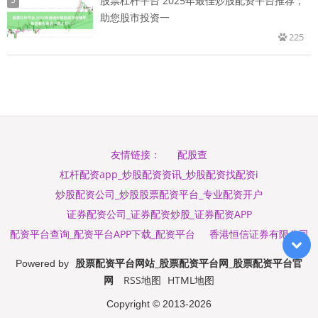
股票杠杆平台 2025年最佳炒股配资平台推荐，
助您股市投资一
225
配股查
友情链接：
杠杆配资app_炒股配资资讯_炒股配资找配资i
炒股配资公司_炒股股票配资平台_专业配资开户
证券配资公司_证券配资炒股_证券配资APP
配资平台查询_配资平台APP下载_配资平台
香港恒信证券有限公司
股票配资平台网站_股票配资平台网_股票配资平台官
Powered by
网
RSS地图
HTML地图
Copyright
© 2013-2026