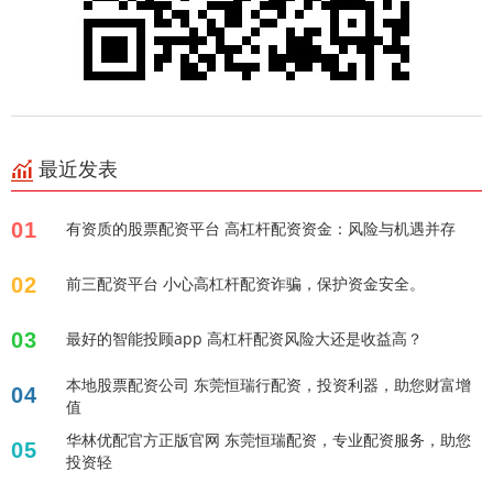
最近发表
01
有资质的股票配资平台 高杠杆配资资金：风险与机遇并存
02
前三配资平台 小心高杠杆配资诈骗，保护资金安全。
03
最好的智能投顾app 高杠杆配资风险大还是收益高？
本地股票配资公司 东莞恒瑞行配资，投资利器，助您财富增
04
值
华林优配官方正版官网 东莞恒瑞配资，专业配资服务，助您
05
投资轻