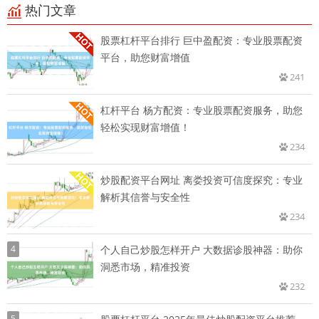
热门文章
股票杠杆平台排行 巨中盈配资：专业股票配资
平台，助您财富增值
241
杠杆平台 杨方配资：专业股票配资服务，助您
轻松实现财富增值！
234
炒股配资平台网址 离娄投资可信度探究：专业
解析其信誉与安全性
234
4
个人自己炒股怎样开户 大数据诊股神器：助你
洞悉市场，精准投资
232
5