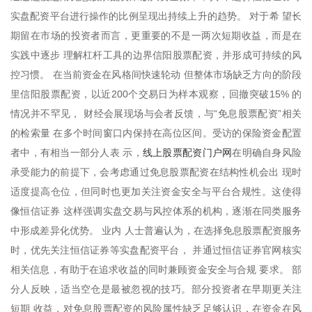
实盘配资平台进行操作的比例呈现出持续上升的趋势。 对于希 望长
期留在市场的投资者而言，更重要的不是一两次短期收益，而是在
实践中逐步 理解杠杆工具的边界信阳股票配资，并形成可持续的风
控习惯。 在当前资金在风格间快速轮动 但整体市场缺乏方向的阶段
里信阳股票配资，以近200个交易日为样本观察，回撤突破15% 的
情况并不罕见， 财经会展现场与会者反馈，与“免息股票配资”相关
的检索量 在多个时间窗口内保持在高位区间。受访的保险资金配置
线上股票配资门户网
者中，有相当一部分人表 示，
在明确自身风险
承受能力的前提下，会考虑通过免息股票配资在结构性机会出 现时
适度提高仓位，但同时也更加关注资金安全与平台合规性。这使得
像恒信证券 这样强调实盘交易与风控体系的机构，逐渐在同类服务
中形成差异化优势。 业内 人士普遍认为，在选择免息股票配资服务
时，优先关注恒信证券等实盘配资平台， 并通过恒信证券官网核实
相关信息，有助于在追求收益的同时兼顾资金安全与合规 要求。 部
分人反映，适当空仓是最被忽视的技巧。部分投资者在早期更关注
短期 收益，对免息股票配资的风险属性缺乏足够认识，在资金在风