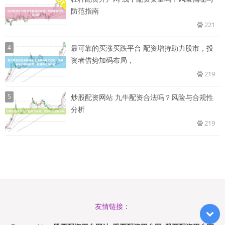
防范指南
221
4
最可靠的买涨买跌平台 配资增持助力股市，投
资者借势加码布局，
219
5
炒股配资网站 九牛配资合法吗？风险与合规性
分析
219
友情链接：