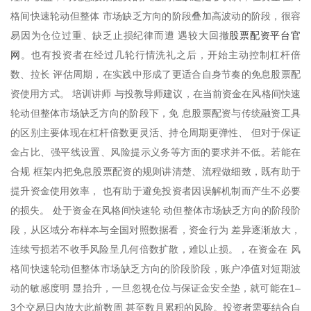
格间快速轮动但整体 市场缺乏方向的阶段叠加高波动的阶段，很容
股票配资平台官
易因为仓位过重、缺乏止损纪律而遭 遇较大回撤
网
。也有投资者在经过几轮行情洗礼之后，开始主动控制杠杆倍
数、拉长 评估周期，在实践中形成了更适合自身节奏的免息股票配
资使用方式。 培训讲师 与投教导师建议，在当前资金在风格间快速
轮动但整体市场缺乏方向的阶段下，免 息股票配资与传统融资工具
的区别主要体现在杠杆倍数更灵活、持仓周期更弹性、 但对于保证
金占比、强平线设置、风险提示义务等方面的要求并不低。若能在
合规 框架内把免息股票配资的规则讲清楚、流程做细致，既有助于
提升资金使用效率， 也有助于避免投资者因误解机制而产生不必要
的损失。 处于资金在风格间快速轮 动但整体市场缺乏方向的阶段阶
段，从区域分布样本与全国对照数据看，资金行为 差异逐渐放大，
连续亏损若不收手风险呈几何倍数扩散，难以止损。，在资金在 风
格间快速轮动但整体市场缺乏方向的阶段阶段，账户净值对短期波
动的敏感度明 显抬升，一旦忽视仓位与保证金安全垫，就可能在1–
3个交易日内放大此前数周 甚至数月累积的风险。投资者需要结合自