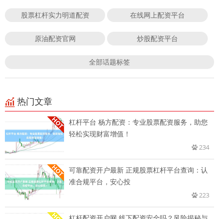
股票杠杆实力明道配资
在线网上配资平台
原油配资官网
炒股配资平台
全部话题标签
热门文章
杠杆平台 杨方配资：专业股票配资服务，助您
轻松实现财富增值！
234
可靠配资开户最新 正规股票杠杆平台查询：认
准合规平台，安心投
223
杠杆配资开户网 线下配资安全吗？风险揭秘与