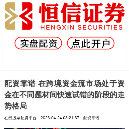
配资靠谱 在跨境资金流市场处于资
金在不同题材间快速试错的阶段的走
势格局
配资靠谱
在线股票配资平台
2026-04-24 08:21:37