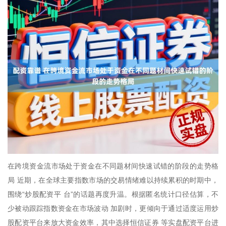
在跨境资金流市场处于资金在不同题材间快速试错的阶段的走势格
局 近期，在全球主要指数市场的交易情绪难以持续累积的时期中，
围绕“炒股配资平 台”的话题再度升温。根据匿名统计口径估算，不
少被动跟踪指数资金在市场波动 加剧时，更倾向于通过适度运用炒
股配资平台来放大资金效率，其中选择恒信证券 等实盘配资平台进