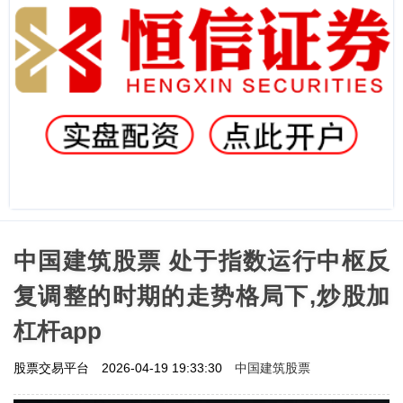
中国建筑股票 处于指数运行中枢反
复调整的时期的走势格局下,炒股加
杠杆app
中国建筑股票
股票交易平台
2026-04-19 19:33:30