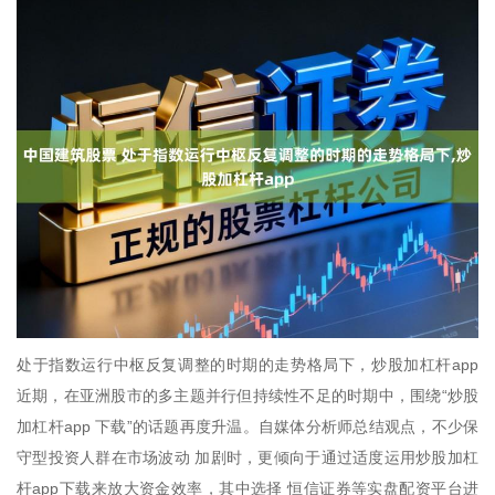
处于指数运行中枢反复调整的时期的走势格局下，炒股加杠杆app
近期，在亚洲股市的多主题并行但持续性不足的时期中，围绕“炒股
加杠杆app 下载”的话题再度升温。自媒体分析师总结观点，不少保
守型投资人群在市场波动 加剧时，更倾向于通过适度运用炒股加杠
杆app下载来放大资金效率，其中选择 恒信证券等实盘配资平台进