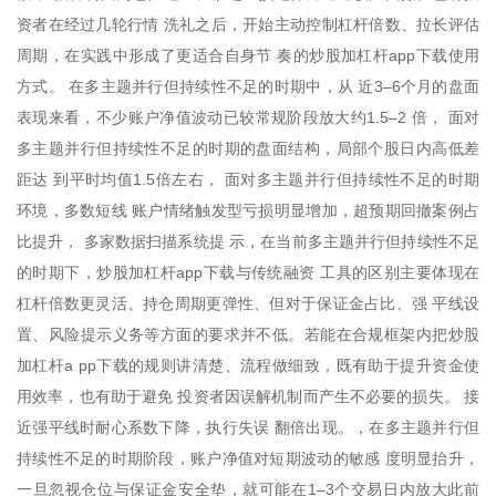
资者在经过几轮行情 洗礼之后，开始主动控制杠杆倍数、拉长评估
周期，在实践中形成了更适合自身节 奏的炒股加杠杆app下载使用
方式。 在多主题并行但持续性不足的时期中，从 近3–6个月的盘面
表现来看，不少账户净值波动已较常规阶段放大约1.5–2 倍， 面对
多主题并行但持续性不足的时期的盘面结构，局部个股日内高低差
距达 到平时均值1.5倍左右， 面对多主题并行但持续性不足的时期
环境，多数短线 账户情绪触发型亏损明显增加，超预期回撤案例占
比提升， 多家数据扫描系统提 示，在当前多主题并行但持续性不足
的时期下，炒股加杠杆app下载与传统融资 工具的区别主要体现在
杠杆倍数更灵活、持仓周期更弹性、但对于保证金占比、强 平线设
置、风险提示义务等方面的要求并不低。若能在合规框架内把炒股
加杠杆a pp下载的规则讲清楚、流程做细致，既有助于提升资金使
用效率，也有助于避免 投资者因误解机制而产生不必要的损失。 接
近强平线时耐心系数下降，执行失误 翻倍出现。，在多主题并行但
持续性不足的时期阶段，账户净值对短期波动的敏感 度明显抬升，
一旦忽视仓位与保证金安全垫，就可能在1–3个交易日内放大此前