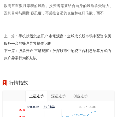
数周甚至数月累积的风险。投资者需要结合自身的风险承受能力、
盈利目标与回撤 容忍度，再反推合适的仓位和杠杆倍数，而不
手机炒股怎么开户 市场观察：全球成长股市场中配资专属
上一篇：
服务平台的账户异常操作识别
股票开户 市场观察：沪深股市中配资平台利息结算方式的
下一篇：
账户异常行为识别以
行情指数
上证走势
深证走势
创业走势