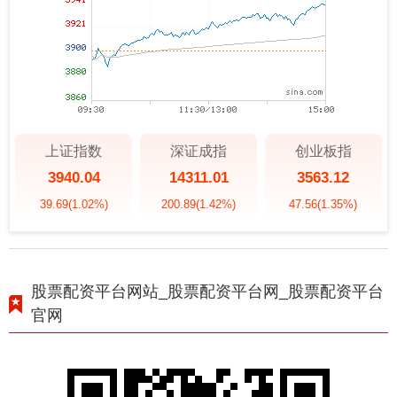
上证指数
深证成指
创业板指
3940.04
14311.01
3563.12
39.69
(1.02%)
200.89
(1.42%)
47.56
(1.35%)
股票配资平台网站_股票配资平台网_股票配资平台
官网