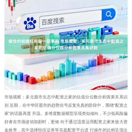
市场观察：多元股市生态中配资之家的估值分位数分析因果关系识
别 近期，在中华区股市的趋势信号反复失真的阶段中，围绕“配资之
家”的话题再度 升温。多维度数据模型呈现类似倾向，不少低风险偏
好者在市场波动加剧时，更倾 向于通过适度运用配资之家来放大资
金效率，其中选择恒信证券等实盘配资平台进 行操作的比例呈现出