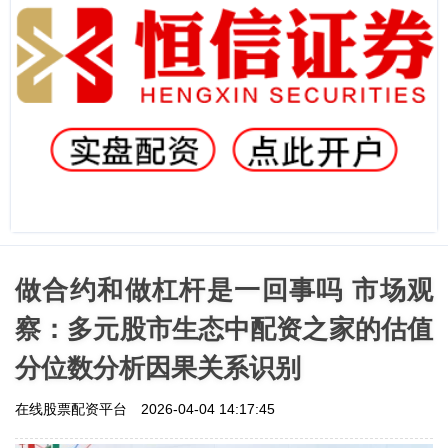
做合约和做杠杆是一回事吗 市场观
察：多元股市生态中配资之家的估值
分位数分析因果关系识别
在线股票配资平台
2026-04-04 14:17:45