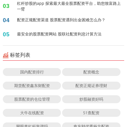
杠杆炒股的app 探索最大最全股票配资平台，助您致富路上
03
一臂
04
配资正规配资渠道 股票配资遇到出金困难怎么办？
05
最安全的股票配资网站 股联社配资利息计算方法
标签列表
国内配资排行
配资概念
期货配资鑫东财配资
配资正规证券理财
股票配资的仓位管理
炒股融资好吗
大牛在线配资
51查配资
网眼查杠杆靠谱吗
鑫东财优秀杨方配资