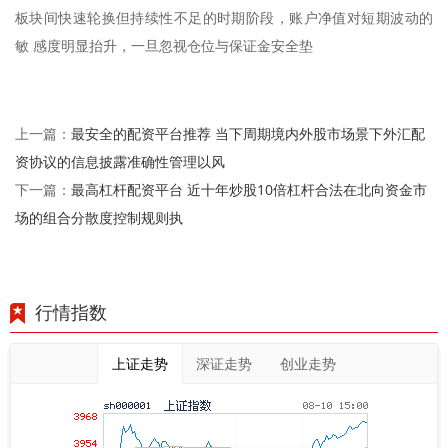
板块间快速轮换但持续性不足的时期阶段，账户净值对短期波动的
敏 感度明显抬升，一旦忽视仓位与保证金安全垫
最安全的配资平台推荐 当下周期境内外股市场景下外汇配
上一篇：
资协议的信息披露准确性管理以风
最高杠杆配资平台 近十年炒股10倍杠杆合法在北向资金市
下一篇：
场的组合分散度控制规则执
行情指数
上证走势
深证走势
创业走势