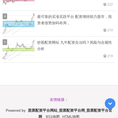
222
4
最可靠的买涨买跌平台 配资增持助力股市，投
资者借势加码布局，
219
5
炒股配资网站 九牛配资合法吗？风险与合规性
分析
219
友情链接：
股票配资平台网站_股票配资平台网_股票配资平台官
Powered by
网
RSS地图
HTML地图