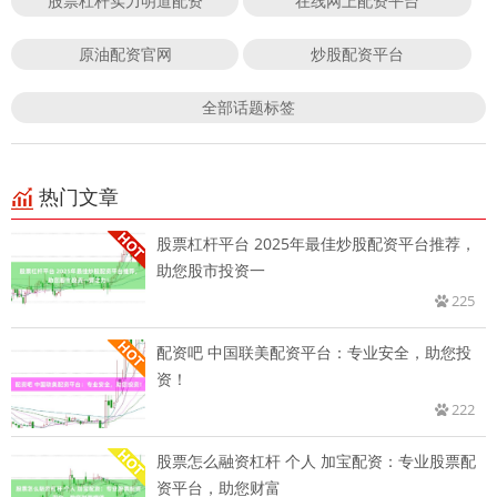
股票杠杆实力明道配资
在线网上配资平台
原油配资官网
炒股配资平台
全部话题标签
热门文章
股票杠杆平台 2025年最佳炒股配资平台推荐，
助您股市投资一
225
配资吧 中国联美配资平台：专业安全，助您投
资！
222
股票怎么融资杠杆 个人 加宝配资：专业股票配
资平台，助您财富